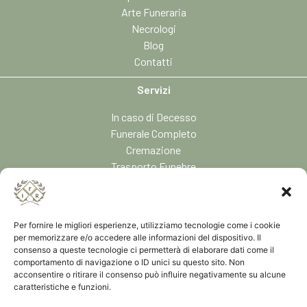
Arte Funeraria
Necrologi
Blog
Contatti
Servizi
In caso di Decesso
Funerale Completo
Cremazione
Trasporto Funebre
Addobbi Floreali
Previdenza Funeraria
Per fornire le migliori esperienze, utilizziamo tecnologie come i cookie
Contatti
per memorizzare e/o accedere alle informazioni del dispositivo. Il
consenso a queste tecnologie ci permetterà di elaborare dati come il
IMPRESE FUNEBRI RIUNITE
comportamento di navigazione o ID unici su questo sito. Non
Via Piane, 12 – 13822 Valdilana (BI)
acconsentire o ritirare il consenso può influire negativamente su alcune
Italia
caratteristiche e funzioni.
Tel:
+39 015 93778