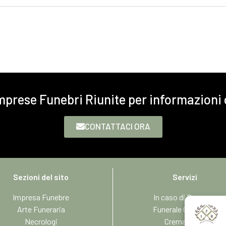
Imprese Funebri Riunite per informazioni
CONTATTACI ORA
Sezioni del sito
Servizi
Impresa Funebre
In caso di Decesso
Arte Funeraria
Funerale Completo
Necrologi
Cremazione