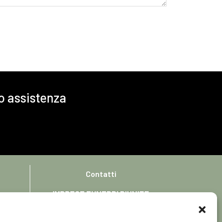
 o assistenza
Contatti
IMPRESE FUNEBRI RIUNITE
Via Piane, 12 – 13822 Valdilana (BI)
Italia